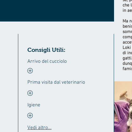
sé, 
che l
in ae
Ma n
beni
somm
comp
accet
Loki
Consigli Utili:
di i
gatt
Arrivo del cucciolo
dunq
famig
Prima visita dal veterinario
Igiene
Vedi altro...