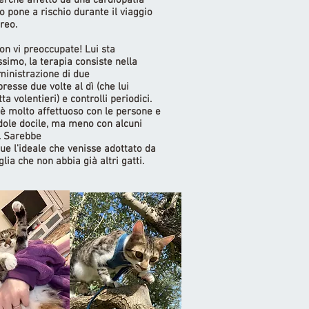
perché affetto da una cardiopatia
o pone a rischio durante il viaggio
reo.
on vi preoccupate! Lui sta
ssimo, la terapia consiste nella
inistrazione di due
resse due volte al dì (che lui
ta volentieri) e controlli periodici.
 è molto affettuoso con le persone e
ndole docile, ma meno con alcuni
i. Sarebbe
ue l'ideale che venisse adottato da
lia che non abbia già altri gatti.