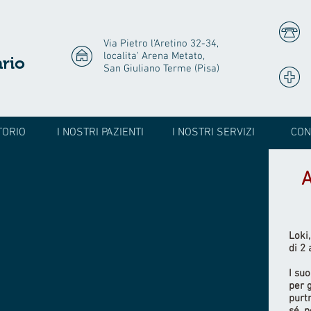
Via Pietro l'Aretino 32-34,
localita' Arena Metato,
rio
San Giuliano Terme (Pisa)
TORIO
I NOSTRI PAZIENTI
I NOSTRI SERVIZI
CON
Loki
di 2
I suo
per g
purt